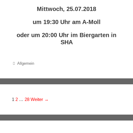
Mittwoch, 25.07.2018
um 19:30 Uhr am A-Moll
oder um 20:00 Uhr im Biergarten in
SHA
Categories
Allgemein
Navigation der Beiträge
1
2
…
28
Weiter →