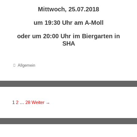
Mittwoch, 25.07.2018
um 19:30 Uhr am A-Moll
oder um 20:00 Uhr im Biergarten in
SHA
Categories
Allgemein
Navigation der Beiträge
1
2
…
28
Weiter →