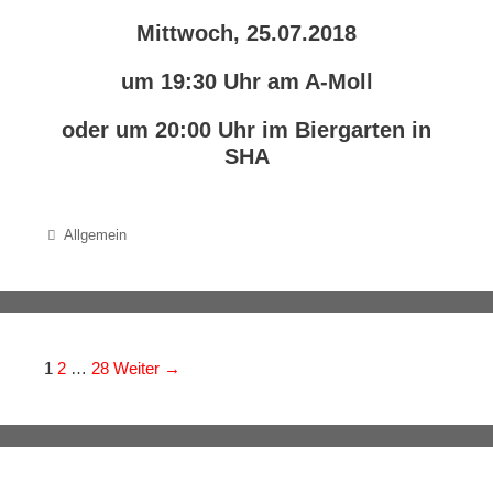
Mittwoch, 25.07.2018
um 19:30 Uhr am A-Moll
oder um 20:00 Uhr im Biergarten in
SHA
Categories
Allgemein
Navigation der Beiträge
1
2
…
28
Weiter →