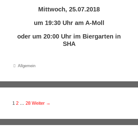
Mittwoch, 25.07.2018
um 19:30 Uhr am A-Moll
oder um 20:00 Uhr im Biergarten in
SHA
Categories
Allgemein
Navigation der Beiträge
1
2
…
28
Weiter →