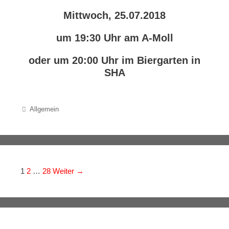
Mittwoch, 25.07.2018
um 19:30 Uhr am A-Moll
oder um 20:00 Uhr im Biergarten in
SHA
Categories
Allgemein
Navigation der Beiträge
1
2
…
28
Weiter →