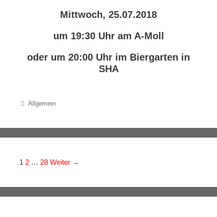
Mittwoch, 25.07.2018
um 19:30 Uhr am A-Moll
oder um 20:00 Uhr im Biergarten in
SHA
Categories
Allgemein
Navigation der Beiträge
1
2
…
28
Weiter →