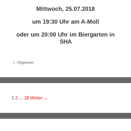
Mittwoch, 25.07.2018
um 19:30 Uhr am A-Moll
oder um 20:00 Uhr im Biergarten in
SHA
Categories
Allgemein
Navigation der Beiträge
1
2
…
28
Weiter →